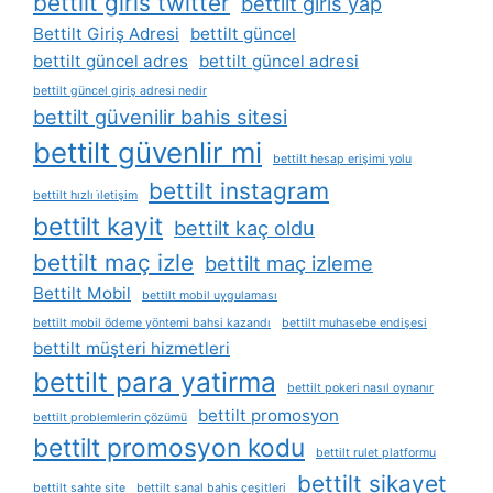
bettilt giris twitter
bettilt giris yap
Bettilt Giriş Adresi
bettilt güncel
bettilt güncel adres
bettilt güncel adresi
bettilt güncel giriş adresi nedir
bettilt güvenilir bahis sitesi
bettilt güvenlir mi
bettilt hesap erişimi yolu
bettilt instagram
bettilt hızlı i̇letişim
bettilt kayit
bettilt kaç oldu
bettilt maç izle
bettilt maç izleme
Bettilt Mobil
bettilt mobil uygulaması
bettilt mobil ödeme yöntemi bahsi kazandı
bettilt muhasebe endişesi
bettilt müşteri hizmetleri
bettilt para yatirma
bettilt pokeri nasıl oynanır
bettilt promosyon
bettilt problemlerin çözümü
bettilt promosyon kodu
bettilt rulet platformu
bettilt sikayet
bettilt sahte site
bettilt sanal bahis çeşitleri