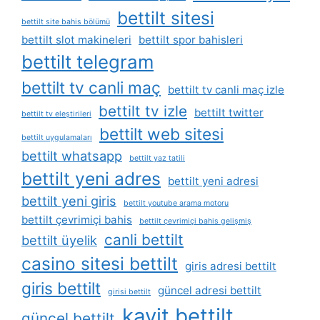
bettilt sitesi
bettilt site bahis bölümü
bettilt slot makineleri
bettilt spor bahisleri
bettilt telegram
bettilt tv canli maç
bettilt tv canli maç izle
bettilt tv izle
bettilt twitter
bettilt tv eleştirileri
bettilt web sitesi
bettilt uygulamaları
bettilt whatsapp
bettilt yaz tatili
bettilt yeni adres
bettilt yeni adresi
bettilt yeni giris
bettilt youtube arama motoru
bettilt çevrimiçi bahis
bettilt çevrimiçi bahis gelişmiş
canli bettilt
bettilt üyelik
casino sitesi bettilt
giris adresi bettilt
giris bettilt
güncel adresi bettilt
girisi bettilt
kayit bettilt
güncel bettilt