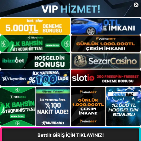
×
Bettilt GİRİŞ İÇİN TIKLAYINIZ!