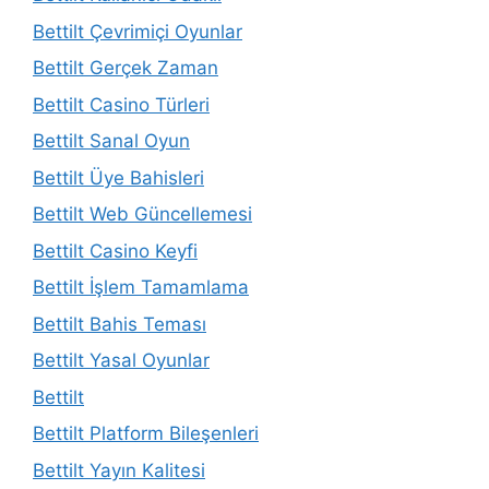
Bettilt Çevrimiçi Oyunlar
Bettilt Gerçek Zaman
Bettilt Casino Türleri
Bettilt Sanal Oyun
Bettilt Üye Bahisleri
Bettilt Web Güncellemesi
Bettilt Casino Keyfi
Bettilt İşlem Tamamlama
Bettilt Bahis Teması
Bettilt Yasal Oyunlar
Bettilt
Bettilt Platform Bileşenleri
Bettilt Yayın Kalitesi