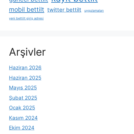
mobil bettilt
twitter bettilt
uygulamaları
yeni bettilt giriş adresi
Arşivler
Haziran 2026
Haziran 2025
Mayıs 2025
Şubat 2025
Ocak 2025
Kasım 2024
Ekim 2024