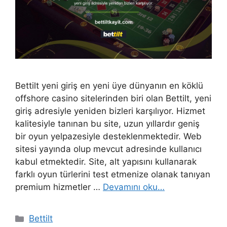
Bettilt yeni giriş en yeni üye dünyanın en köklü
offshore casino sitelerinden biri olan Bettilt, yeni
giriş adresiyle yeniden bizleri karşılıyor. Hizmet
kalitesiyle tanınan bu site, uzun yıllardır geniş
bir oyun yelpazesiyle desteklenmektedir. Web
sitesi yayında olup mevcut adresinde kullanıcı
kabul etmektedir. Site, alt yapısını kullanarak
farklı oyun türlerini test etmenize olanak tanıyan
premium hizmetler …
Devamını oku…
Kategoriler
Bettilt