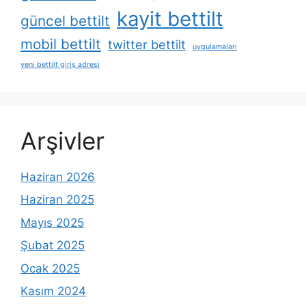
kayit bettilt
güncel bettilt
mobil bettilt
twitter bettilt
uygulamaları
yeni bettilt giriş adresi
Arşivler
Haziran 2026
Haziran 2025
Mayıs 2025
Şubat 2025
Ocak 2025
Kasım 2024