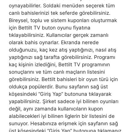
oynayabilirler. Soldaki menüden seçerek tüm
canlı bahislerinizi tek seferde görebilirsiniz.
Bireysel, toplu ve sistem kuponları oluşturmak
için Bettilt TV buton oyunu fiyatına
tıklayabilirsiniz. Kullanıcılar gerçek zamanlı
olarak bahis oynarlar. Ekranda nerede
olduğunuzu, kaç kez atış yaptığınızı, nasıl atış
yaptığınızı sağ tarafta görebilirsiniz. Programı
kaç kişinin izlediğini, Bettilt TV programının
sonuçlarını ve tüm canlı maçların listesini
görebilirsiniz. Bettilt bahisleri bir oyun türü için
oldukça popülerdir. Bunu sayfanın sağ üst
köşesindeki “Giriş Yap” butonuna tıklayarak
yapabilirsiniz. Şirket sadece iyi bilinen oyunları
değil, aynı zamanda kullanıcıların kupon
alabilecekleri iyi bilinen liglerin bir listesini de
sunuyor. Hesabınıza erişmek için sayfanın sağ
üst köşesindeki “Giriş Yap” butonuna tıklamanız