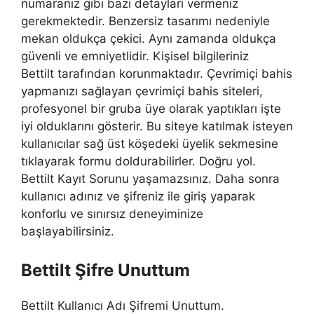
numaranız gibi bazı detayları vermeniz
gerekmektedir. Benzersiz tasarımı nedeniyle
mekan oldukça çekici. Aynı zamanda oldukça
güvenli ve emniyetlidir. Kişisel bilgileriniz
Bettilt tarafından korunmaktadır. Çevrimiçi bahis
yapmanızı sağlayan çevrimiçi bahis siteleri,
profesyonel bir gruba üye olarak yaptıkları işte
iyi olduklarını gösterir. Bu siteye katılmak isteyen
kullanıcılar sağ üst köşedeki üyelik sekmesine
tıklayarak formu doldurabilirler. Doğru yol.
Bettilt Kayıt Sorunu yaşamazsınız. Daha sonra
kullanıcı adınız ve şifreniz ile giriş yaparak
konforlu ve sınırsız deneyiminize
başlayabilirsiniz.
Bettilt Şifre Unuttum
Bettilt Kullanıcı Adı Şifremi Unuttum.