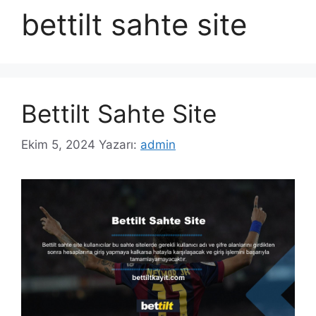
bettilt sahte site
Bettilt Sahte Site
Ekim 5, 2024
Yazarı:
admin