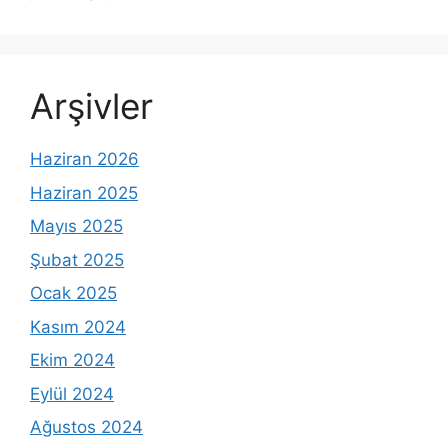
Arşivler
Haziran 2026
Haziran 2025
Mayıs 2025
Şubat 2025
Ocak 2025
Kasım 2024
Ekim 2024
Eylül 2024
Ağustos 2024