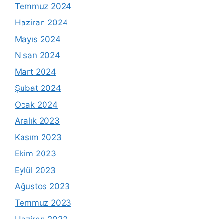
Temmuz 2024
Haziran 2024
Mayıs 2024
Nisan 2024
Mart 2024
Şubat 2024
Ocak 2024
Aralık 2023
Kasım 2023
Ekim 2023
Eylül 2023
Ağustos 2023
Temmuz 2023