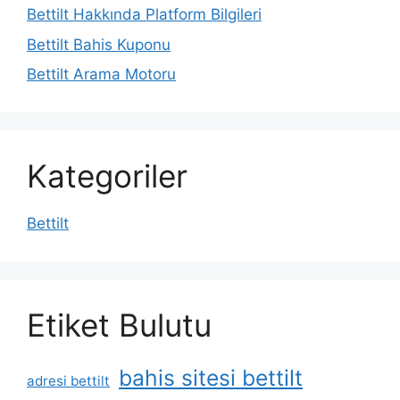
Bettilt Hakkında Platform Bilgileri
Bettilt Bahis Kuponu
Bettilt Arama Motoru
Kategoriler
Bettilt
Etiket Bulutu
bahis sitesi bettilt
adresi bettilt