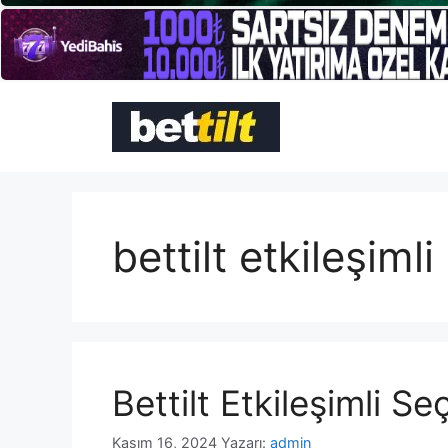
İçeriğe
atla
bettilt etkileşim
Bettilt Etkileşimli S
Kasım 16, 2024
Yazarı:
admin