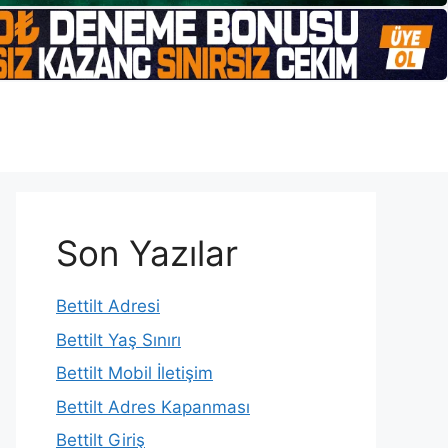
Son Yazılar
Bettilt Adresi
Bettilt Yaş Sınırı
Bettilt Mobil İletişim
Bettilt Adres Kapanması
Bettilt Giriş