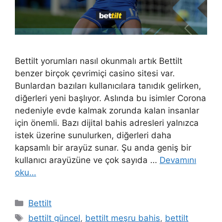
Bettilt yorumları nasıl okunmalı artık Bettilt
benzer birçok çevrimiçi casino sitesi var.
Bunlardan bazıları kullanıcılara tanıdık gelirken,
diğerleri yeni başlıyor. Aslında bu isimler Corona
nedeniyle evde kalmak zorunda kalan insanlar
için önemli. Bazı dijital bahis adresleri yalnızca
istek üzerine sunulurken, diğerleri daha
kapsamlı bir arayüz sunar. Şu anda geniş bir
kullanıcı arayüzüne ve çok sayıda …
Devamını
oku…
Kategoriler
Bettilt
Etiketler
bettilt güncel
,
bettilt meşru bahis
,
bettilt