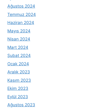
Ağustos 2024
Temmuz 2024
Haziran 2024
Mayıs 2024
Nisan 2024
Mart 2024
Şubat 2024
Ocak 2024
Aralık 2023
Kasım 2023
Ekim 2023
Eylül 2023
Ağustos 2023