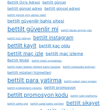
Bettilt Giriş Adresi
bettilt güncel
bettilt güncel adres
bettilt güncel adresi
bettilt güncel giriş adresi nedir
bettilt güvenilir bahis sitesi
bettilt güvenlir mi
bettilt hesap erişimi yolu
bettilt instagram
bettilt hızlı i̇letişim
bettilt kayit
bettilt kaç oldu
bettilt maç izle
bettilt maç izleme
Bettilt Mobil
bettilt mobil uygulaması
bettilt mobil ödeme yöntemi bahsi kazandı
bettilt muhasebe endişesi
bettilt müşteri hizmetleri
bettilt para yatirma
bettilt pokeri nasıl oynanır
bettilt promosyon
bettilt problemlerin çözümü
bettilt promosyon kodu
bettilt rulet platformu
bettilt sikayet
bettilt sahte site
bettilt sanal bahis çeşitleri