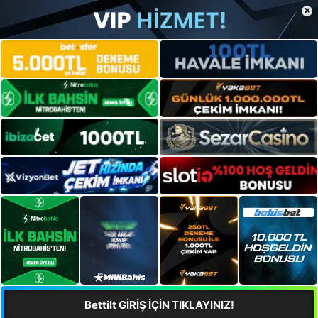
×
Bettilt GİRİŞ İÇİN TIKLAYINIZ!