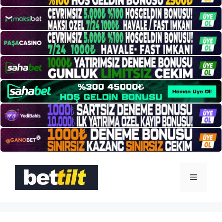
İçeriğe
atla
Menü