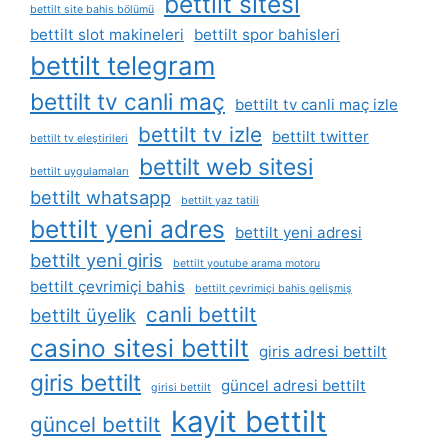
bettilt sitesi
bettilt site bahis bölümü
bettilt slot makineleri
bettilt spor bahisleri
bettilt telegram
bettilt tv canli maç
bettilt tv canli maç izle
bettilt tv izle
bettilt twitter
bettilt tv eleştirileri
bettilt web sitesi
bettilt uygulamaları
bettilt whatsapp
bettilt yaz tatili
bettilt yeni adres
bettilt yeni adresi
bettilt yeni giris
bettilt youtube arama motoru
bettilt çevrimiçi bahis
bettilt çevrimiçi bahis gelişmiş
canli bettilt
bettilt üyelik
casino sitesi bettilt
giris adresi bettilt
giris bettilt
güncel adresi bettilt
girisi bettilt
kayit bettilt
güncel bettilt