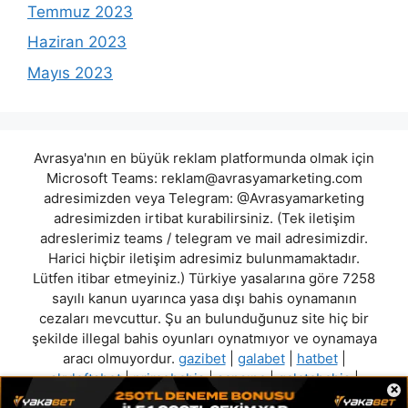
Temmuz 2023
Haziran 2023
Mayıs 2023
Avrasya'nın en büyük reklam platformunda olmak için
Microsoft Teams:
reklam@avrasyamarketing.com
adresimizden veya Telegram: @Avrasyamarketing
adresimizden irtibat kurabilirsiniz. (Tek iletişim
adreslerimiz teams / telegram ve mail adresimizdir.
Harici hiçbir iletişim adresimiz bulunmamaktadır.
Lütfen itibar etmeyiniz.) Türkiye yasalarına göre 7258
sayılı kanun uyarınca yasa dışı bahis oynamanın
cezaları mevcuttur. Şu an bulunduğunuz site hiç bir
şekilde illegal bahis oyunları oynatmıyor ve oynamaya
aracı olmuyordur.
gazibet
|
galabet
|
hatbet
|
skyloftsbet
|
primebahis
|
şansına
|
galatabahis
|
×
casinova