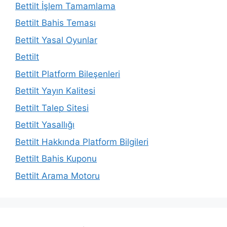
Bettilt İşlem Tamamlama
Bettilt Bahis Teması
Bettilt Yasal Oyunlar
Bettilt
Bettilt Platform Bileşenleri
Bettilt Yayın Kalitesi
Bettilt Talep Sitesi
Bettilt Yasallığı
Bettilt Hakkında Platform Bilgileri
Bettilt Bahis Kuponu
Bettilt Arama Motoru