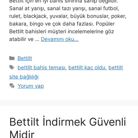
Bettilt için en iyi bahis sınırına sahip değildir.
Sanal at yarışı, sanal tazı yarışı, sanal futbol,
rulet, blackjack, yuvalar, büyük bonuslar, poker,
bakara, bingo ve çok daha fazlası. Popüler
Bettilt bahisleri müşteri incelemelerine göz
atabilir ve …
Devamını oku…
Kategoriler
Bettilt
Etiketler
bettilt bahis teması
,
bettilt kaç oldu
,
bettilt
site bağlılığı
Yorum yap
Bettilt İndirmek Güvenli
Midir