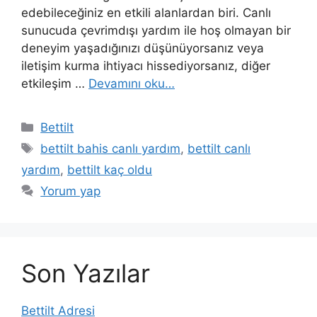
edebileceğiniz en etkili alanlardan biri. Canlı
sunucuda çevrimdışı yardım ile hoş olmayan bir
deneyim yaşadığınızı düşünüyorsanız veya
iletişim kurma ihtiyacı hissediyorsanız, diğer
etkileşim …
Devamını oku…
Kategoriler
Bettilt
Etiketler
bettilt bahis canlı yardım
,
bettilt canlı
yardım
,
bettilt kaç oldu
Yorum yap
Son Yazılar
Bettilt Adresi