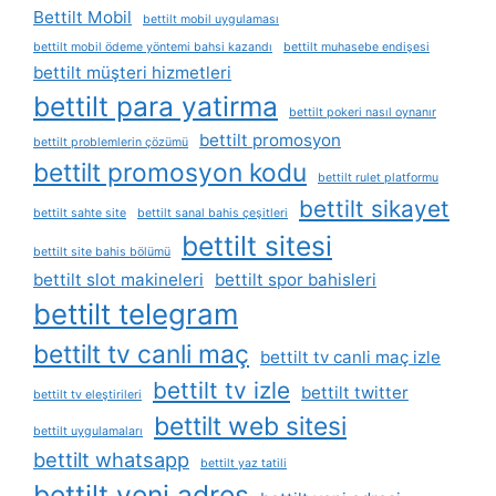
Bettilt Mobil
bettilt mobil uygulaması
bettilt mobil ödeme yöntemi bahsi kazandı
bettilt muhasebe endişesi
bettilt müşteri hizmetleri
bettilt para yatirma
bettilt pokeri nasıl oynanır
bettilt promosyon
bettilt problemlerin çözümü
bettilt promosyon kodu
bettilt rulet platformu
bettilt sikayet
bettilt sahte site
bettilt sanal bahis çeşitleri
bettilt sitesi
bettilt site bahis bölümü
bettilt slot makineleri
bettilt spor bahisleri
bettilt telegram
bettilt tv canli maç
bettilt tv canli maç izle
bettilt tv izle
bettilt twitter
bettilt tv eleştirileri
bettilt web sitesi
bettilt uygulamaları
bettilt whatsapp
bettilt yaz tatili
bettilt yeni adres