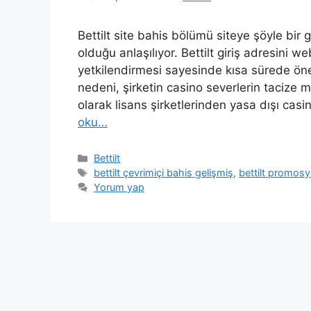
Bettilt site bahis bölümü siteye şöyle bir
olduğu anlaşılıyor. Bettilt giriş adresini w
yetkilendirmesi sayesinde kısa sürede ö
nedeni, şirketin casino severlerin tacize 
olarak lisans şirketlerinden yasa dışı cas
oku…
Kategoriler
Bettilt
Etiketler
bettilt çevrimiçi bahis gelişmiş
,
bettilt promos
Yorum yap