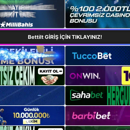
Bettilt GİRİŞ İÇİN TIKLAYINIZ!