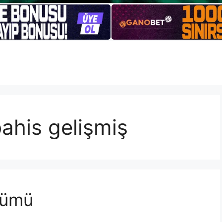
bahis gelişmiş
ölümü