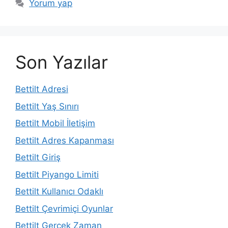
Yorum yap
Son Yazılar
Bettilt Adresi
Bettilt Yaş Sınırı
Bettilt Mobil İletişim
Bettilt Adres Kapanması
Bettilt Giriş
Bettilt Piyango Limiti
Bettilt Kullanıcı Odaklı
Bettilt Çevrimiçi Oyunlar
Bettilt Gerçek Zaman