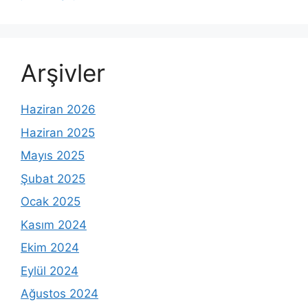
Arşivler
Haziran 2026
Haziran 2025
Mayıs 2025
Şubat 2025
Ocak 2025
Kasım 2024
Ekim 2024
Eylül 2024
Ağustos 2024