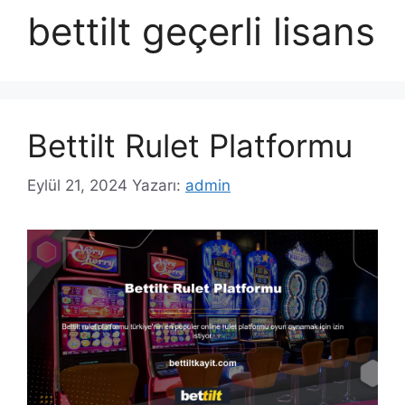
bettilt geçerli lisans
Bettilt Rulet Platformu
Eylül 21, 2024
Yazarı:
admin