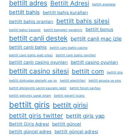
bettilt adres
Bettilt Adresi
bettilt aramalar
bettilt bahis
bettilt bahis kuralları
bettilt bahis sitesi
bettilt bahis oranları
bettilt bonus
bettilt bahsi kazandı
bettilt belgeleri gerektirir
bettilt canli destek
bettilt canli maç izle
bettilt canlı bahis
bettilt canlı bahis casino
bettilt canlı bahis web sitesi
bettilt canlı bahis çeşitleri
bettilt canlı casino oyunları
bettilt casino oyunları
bettilt casino sitesi
bettilt com
bettilt dns
bettilt doğrudan desteği var mı
bettilt eleştirileri
bettilt eposta ve sms
bettilt etkileşimli seçim kavramı nedir
bettilt forum sayfası
bettilt gelişmiş sanal ortam
bettilt geçerli lisans
bettilt giris
bettilt girisi
bettilt giris twitter
bettilt giris yap
Bettilt Giriş Adresi
bettilt güncel
bettilt güncel adres
bettilt güncel adresi