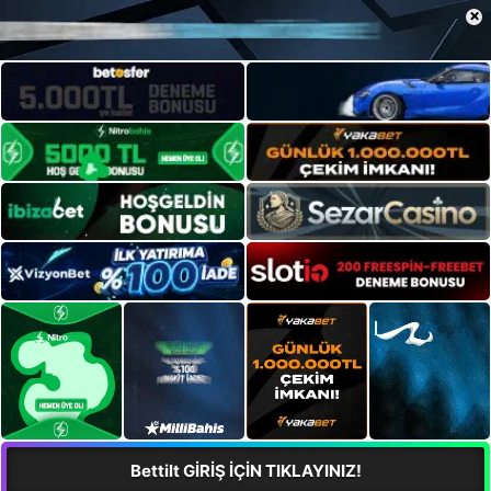
×
Bettilt GİRİŞ İÇİN TIKLAYINIZ!