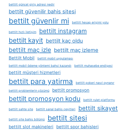
bettilt güncel giriş adresi nedir
bettilt güvenilir bahis sitesi
bettilt güvenlir mi
bettilt hesap erişimi yolu
bettilt instagram
bettilt hızlı i̇letişim
bettilt kayit
bettilt kaç oldu
bettilt maç izle
bettilt maç izleme
Bettilt Mobil
bettilt mobil uygulaması
bettilt mobil ödeme yöntemi bahsi kazandı
bettilt muhasebe endişesi
bettilt müşteri hizmetleri
bettilt para yatirma
bettilt pokeri nasıl oynanır
bettilt promosyon
bettilt problemlerin çözümü
bettilt promosyon kodu
bettilt rulet platformu
bettilt sikayet
bettilt sahte site
bettilt sanal bahis çeşitleri
bettilt sitesi
bettilt site bahis bölümü
bettilt slot makineleri
bettilt spor bahisleri