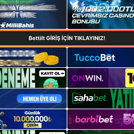
Bettilt GİRİŞ İÇİN TIKLAYINIZ!