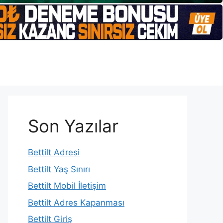
Son Yazılar
Bettilt Adresi
Bettilt Yaş Sınırı
Bettilt Mobil İletişim
Bettilt Adres Kapanması
Bettilt Giriş