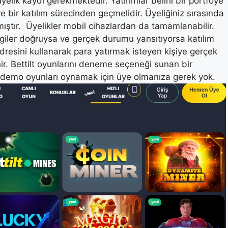
elik kaydı gerekmektedir. Yatırımlar belirli bir portföye
ve bir katılım sürecinden geçmelidir. Üyeliğiniz sırasında
nmıştır. Üyelikler mobil cihazlardan da tamamlanabilir.
ilgiler doğruysa ve gerçek durumu yansıtıyorsa katılım
ş adresini kullanarak para yatırmak isteyen kişiye gerçek
r. Bettilt oyunlarını deneme seçeneği sunan bir
 demo oyunları oynamak için üye olmanıza gerek yok.