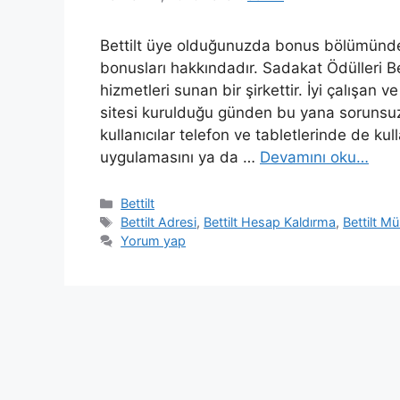
Bettilt üye olduğunuzda bonus bölümünden
bonusları hakkındadır. Sadakat Ödülleri Bet
hizmetleri sunan bir şirkettir. İyi çalışan 
sitesi kurulduğu günden bu yana sorunsuz 
kullanıcılar telefon ve tabletlerinde de ku
uygulamasını ya da …
Devamını oku…
Kategoriler
Bettilt
Etiketler
Bettilt Adresi
,
Bettilt Hesap Kaldırma
,
Bettilt Mü
Yorum yap