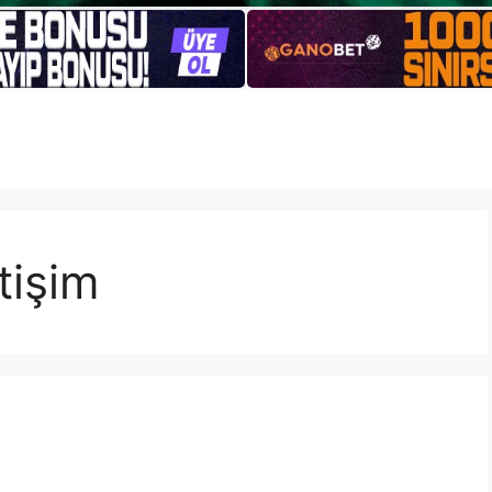
etişim