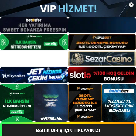
×
Bettilt GİRİŞ İÇİN TIKLAYINIZ!