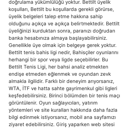
doğrulama yükümlülüğü yoktur. Bettilt üyelik
koşulları, Bettilt bu koşullarda gerekli görürse,
üyelik belgeleri talep etme hakkına sahip
olduğunu açıkça ve açıkça belirtmektedir. Bettilt
üyeliğinizi kurduktan sonra, paranızı doğrudan
banka hesabınıza almaya başlayabilirsiniz.
Genellikle üye olmak için belgeye gerek yoktur.
Bettilt tenis bahis ligi nedir, Bahisçiler oyunlarını
herhangi bir spor veya ligde seçebilirler. Bu
Bettilt Tenis Ligi, her bahsi analiz etmekten
endişe etmeden eğlenmek ve oyundan zevk
almakla ilgilidir. Farklı bir deneyim arıyorsanız,
WTA, İTF ve hatta sahte gayrimenkul gibi ligleri
keşfedebilirsiniz. Birinci bölümden bir tenis maçı
görüntülenir. Oyun sağlayıcıları, yatırım
yöntemleri ve site kuralları hakkında daha fazla
bilgi edinmek istiyorsanız, mobil ana sayfamızı
ziyaret edebilirsiniz. Giriş yaparken web sitesi