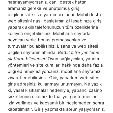
hatırlayamıyorsanız, canlı destek hattını
aramanız gerekir ve unutulmuş giriş
bilgilerinizde size yardımcı olurlar. Mobil dostu
web sitesini nasıl başlatırsınız Hesabınıza giriş
yaparak akıllı telefonunuzun tüm özelliklerine
kolayca erişebilirsiniz. Mobil ana sayfada
heyecan verici bonus promosyonları ve
turnuvalar bulabilirsiniz. Lisans ve web sitesi
bilgileri sayfanın altında.
Bettilt şifre yenileme
platform bileşenleri
Oyun sağlayıcıları, yatırım
yöntemleri ve site kuralları hakkında daha fazla
bilgi edinmek istiyorsanız, mobil ana sayfamızı
ziyaret edebilirsiniz. Giriş yaparken web sitesi
giriş adresinizi kullanmayı unutmayın. Ne yazık
ki, yasal kısıtlamalar nedeniyle, yabancı casino
şirketlerinin ülkemizde faaliyet göstermesine
izin verilmez ve kapsamlı bir incelemeden sonra
kapatılmıştır. Giriş yapmakta sorun yaşıyorsanız,