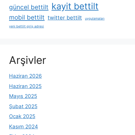
kayit bettilt
güncel bettilt
mobil bettilt
twitter bettilt
uygulamaları
yeni bettilt giriş adresi
Arşivler
Haziran 2026
Haziran 2025
Mayıs 2025
Şubat 2025
Ocak 2025
Kasım 2024