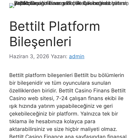
Bettilt Platform
Bileşenleri
Haziran 3, 2026
Yazarı:
admin
Bettilt platform bileşenleri Bettilt bu bölümlerin
bir bileşenidir ve tüm oyunculara sunulan
özelliklerden biridir. Bettilt Casino Finans Bettilt
Casino web sitesi, 7-24 çalışan finans ekibi ile
ışık hızında yatırım yapabileceğiniz ve geri
çekebileceğiniz bir platform. Yalnızca tek bir
tıklama ile hesabınıza kolayca para
aktarabilirsiniz ve size hiçbir maliyeti olmaz.
Bettilt Casino Finance ana sayfasından finansal