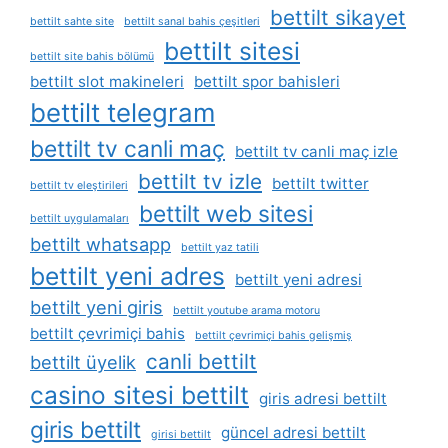
bettilt sikayet
bettilt sahte site
bettilt sanal bahis çeşitleri
bettilt sitesi
bettilt site bahis bölümü
bettilt slot makineleri
bettilt spor bahisleri
bettilt telegram
bettilt tv canli maç
bettilt tv canli maç izle
bettilt tv izle
bettilt twitter
bettilt tv eleştirileri
bettilt web sitesi
bettilt uygulamaları
bettilt whatsapp
bettilt yaz tatili
bettilt yeni adres
bettilt yeni adresi
bettilt yeni giris
bettilt youtube arama motoru
bettilt çevrimiçi bahis
bettilt çevrimiçi bahis gelişmiş
canli bettilt
bettilt üyelik
casino sitesi bettilt
giris adresi bettilt
giris bettilt
güncel adresi bettilt
girisi bettilt