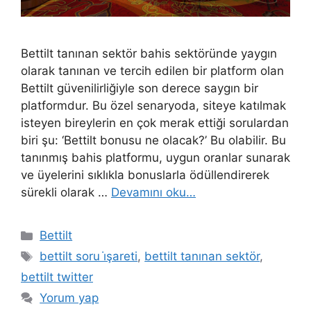
Bettilt tanınan sektör bahis sektöründe yaygın
olarak tanınan ve tercih edilen bir platform olan
Bettilt güvenilirliğiyle son derece saygın bir
platformdur. Bu özel senaryoda, siteye katılmak
isteyen bireylerin en çok merak ettiği sorulardan
biri şu: ‘Bettilt bonusu ne olacak?’ Bu olabilir. Bu
tanınmış bahis platformu, uygun oranlar sunarak
ve üyelerini sıklıkla bonuslarla ödüllendirerek
sürekli olarak …
Devamını oku…
Kategoriler
Bettilt
Etiketler
bettilt soru i̇şareti
,
bettilt tanınan sektör
,
bettilt twitter
Yorum yap