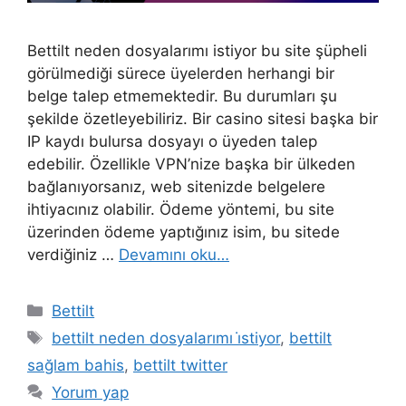
Bettilt neden dosyalarımı istiyor bu site şüpheli
görülmediği sürece üyelerden herhangi bir
belge talep etmemektedir. Bu durumları şu
şekilde özetleyebiliriz. Bir casino sitesi başka bir
IP kaydı bulursa dosyayı o üyeden talep
edebilir. Özellikle VPN’nize başka bir ülkeden
bağlanıyorsanız, web sitenizde belgelere
ihtiyacınız olabilir. Ödeme yöntemi, bu site
üzerinden ödeme yaptığınız isim, bu sitede
verdiğiniz …
Devamını oku…
Kategoriler
Bettilt
Etiketler
bettilt neden dosyalarımı i̇stiyor
,
bettilt
sağlam bahis
,
bettilt twitter
Yorum yap