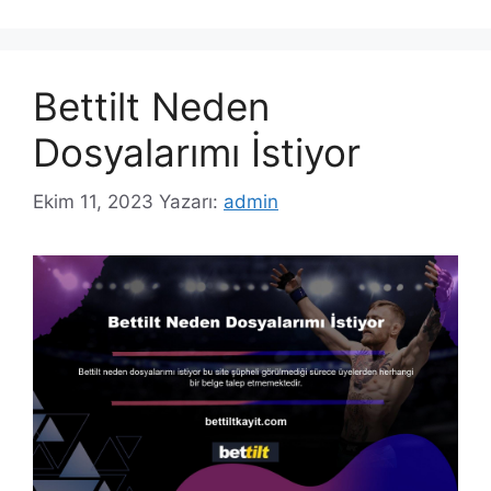
Bettilt Neden
Dosyalarımı İstiyor
Ekim 11, 2023
Yazarı:
admin