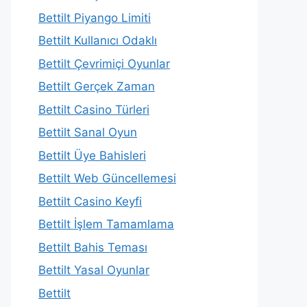
Bettilt Piyango Limiti
Bettilt Kullanıcı Odaklı
Bettilt Çevrimiçi Oyunlar
Bettilt Gerçek Zaman
Bettilt Casino Türleri
Bettilt Sanal Oyun
Bettilt Üye Bahisleri
Bettilt Web Güncellemesi
Bettilt Casino Keyfi
Bettilt İşlem Tamamlama
Bettilt Bahis Teması
Bettilt Yasal Oyunlar
Bettilt