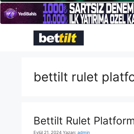
İçeriğe
atla
bettilt rulet plat
Bettilt Rulet Platfor
Eylül 21, 2024
Yazarı:
admin