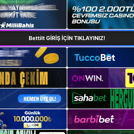
Bettilt GİRİŞ İÇİN TIKLAYINIZ!