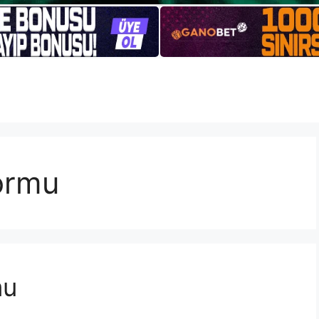
formu
mu