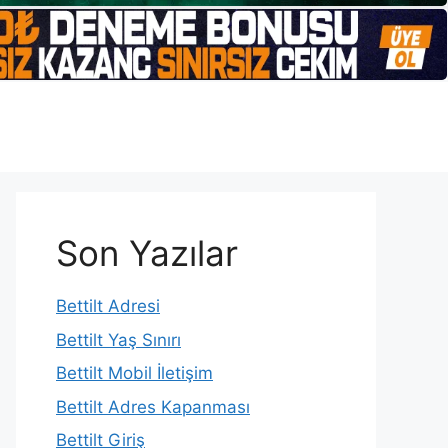
Son Yazılar
Bettilt Adresi
Bettilt Yaş Sınırı
Bettilt Mobil İletişim
Bettilt Adres Kapanması
Bettilt Giriş