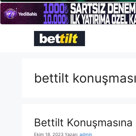
İçeriğe
atla
bettilt konuşması
Bettilt Konuşmasına 
Ekim 18, 2023
Yazarı:
admin