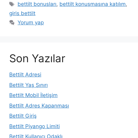
Etiketler
bettilt bonusları
,
bettilt konuşmasına katılım
,
giris bettilt
Yorum yap
Son Yazılar
Bettilt Adresi
Bettilt Yaş Sınırı
Bettilt Mobil İletişim
Bettilt Adres Kapanması
Bettilt Giriş
Bettilt Piyango Limiti
Bettilt Kullanıcı Odaklı