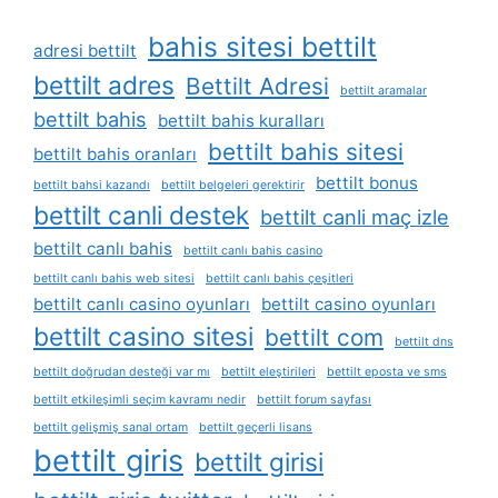
bahis sitesi bettilt
adresi bettilt
bettilt adres
Bettilt Adresi
bettilt aramalar
bettilt bahis
bettilt bahis kuralları
bettilt bahis sitesi
bettilt bahis oranları
bettilt bonus
bettilt bahsi kazandı
bettilt belgeleri gerektirir
bettilt canli destek
bettilt canli maç izle
bettilt canlı bahis
bettilt canlı bahis casino
bettilt canlı bahis web sitesi
bettilt canlı bahis çeşitleri
bettilt canlı casino oyunları
bettilt casino oyunları
bettilt casino sitesi
bettilt com
bettilt dns
bettilt doğrudan desteği var mı
bettilt eleştirileri
bettilt eposta ve sms
bettilt etkileşimli seçim kavramı nedir
bettilt forum sayfası
bettilt gelişmiş sanal ortam
bettilt geçerli lisans
bettilt giris
bettilt girisi