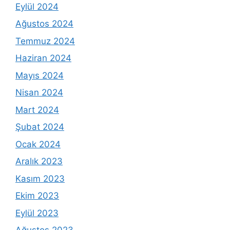
Eylül 2024
Ağustos 2024
Temmuz 2024
Haziran 2024
Mayıs 2024
Nisan 2024
Mart 2024
Şubat 2024
Ocak 2024
Aralık 2023
Kasım 2023
Ekim 2023
Eylül 2023