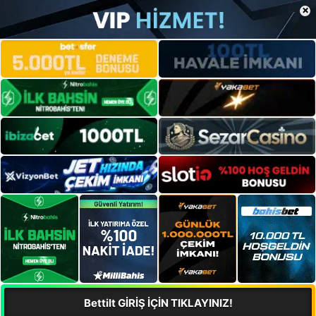
×
Bettilt GİRİŞ İÇİN TIKLAYINIZ!