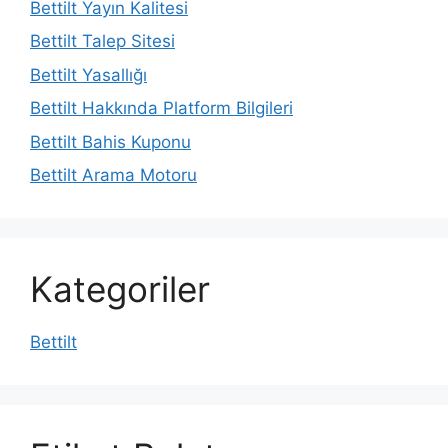
Bettilt Yayın Kalitesi
Bettilt Talep Sitesi
Bettilt Yasallığı
Bettilt Hakkında Platform Bilgileri
Bettilt Bahis Kuponu
Bettilt Arama Motoru
Kategoriler
Bettilt