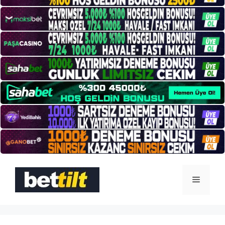
İçeriğe
atla
Menü