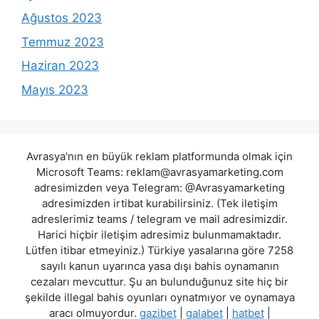
Ağustos 2023
Temmuz 2023
Haziran 2023
Mayıs 2023
Avrasya'nın en büyük reklam platformunda olmak için
Microsoft Teams:
reklam@avrasyamarketing.com
adresimizden veya Telegram: @Avrasyamarketing
adresimizden irtibat kurabilirsiniz. (Tek iletişim
adreslerimiz teams / telegram ve mail adresimizdir.
Harici hiçbir iletişim adresimiz bulunmamaktadır.
Lütfen itibar etmeyiniz.) Türkiye yasalarına göre 7258
sayılı kanun uyarınca yasa dışı bahis oynamanın
cezaları mevcuttur. Şu an bulunduğunuz site hiç bir
şekilde illegal bahis oyunları oynatmıyor ve oynamaya
aracı olmuyordur.
gazibet
|
galabet
|
hatbet
|