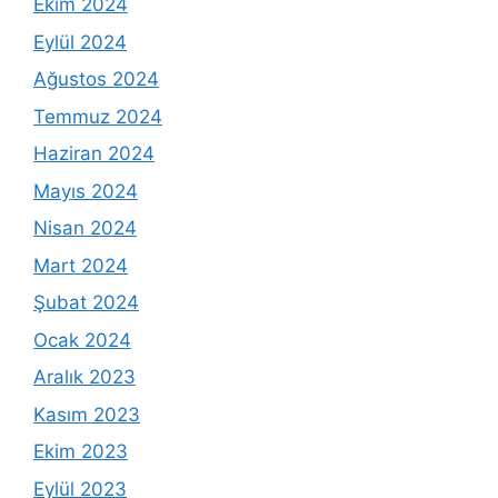
Ekim 2024
Eylül 2024
Ağustos 2024
Temmuz 2024
Haziran 2024
Mayıs 2024
Nisan 2024
Mart 2024
Şubat 2024
Ocak 2024
Aralık 2023
Kasım 2023
Ekim 2023
Eylül 2023