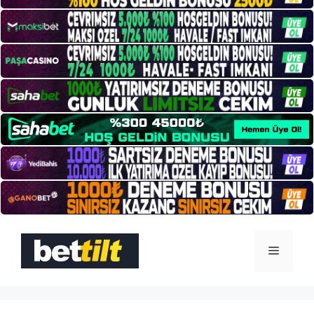
İçeriğe
atla
Menü