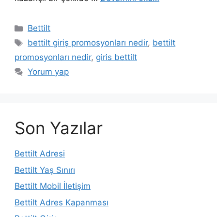
Kategoriler
Bettilt
Etiketler
bettilt giriş promosyonları nedir
,
bettilt
promosyonları nedir
,
giris bettilt
Yorum yap
Son Yazılar
Bettilt Adresi
Bettilt Yaş Sınırı
Bettilt Mobil İletişim
Bettilt Adres Kapanması