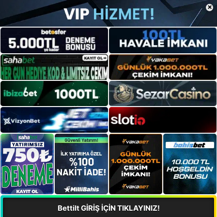
×
Bettilt GİRİŞ İÇİN TIKLAYINIZ!