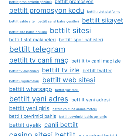
bettilt promosyon
bettilt problemlerin çözümü
bettilt promosyon kodu
bettilt rulet platformu
bettilt sikayet
bettilt sahte site
bettilt sanal bahis çeşitleri
bettilt sitesi
bettilt site bahis bölümü
bettilt slot makineleri
bettilt spor bahisleri
bettilt telegram
bettilt tv canli maç
bettilt tv canli maç izle
bettilt tv izle
bettilt twitter
bettilt tv eleştirileri
bettilt web sitesi
bettilt uygulamaları
bettilt whatsapp
bettilt yaz tatili
bettilt yeni adres
bettilt yeni adresi
bettilt yeni giris
bettilt youtube arama motoru
bettilt çevrimiçi bahis
bettilt çevrimiçi bahis gelişmiş
canli bettilt
bettilt üyelik
casino sitesi bettilt
giris adresi bettilt