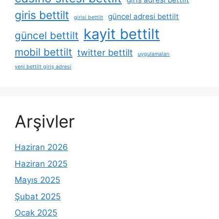
giris bettilt
güncel adresi bettilt
girisi bettilt
kayit bettilt
güncel bettilt
mobil bettilt
twitter bettilt
uygulamaları
yeni bettilt giriş adresi
Arşivler
Haziran 2026
Haziran 2025
Mayıs 2025
Şubat 2025
Ocak 2025