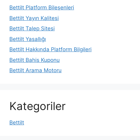
Bettilt Platform Bileşenleri
Bettilt Yayın Kalitesi
Bettilt Talep Sitesi
Bettilt Yasallığı
Bettilt Hakkında Platform Bilgileri
Bettilt Bahis Kuponu
Bettilt Arama Motoru
Kategoriler
Bettilt