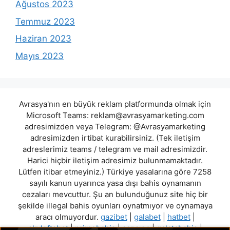
Ağustos 2023
Temmuz 2023
Haziran 2023
Mayıs 2023
Avrasya'nın en büyük reklam platformunda olmak için
Microsoft Teams:
reklam@avrasyamarketing.com
adresimizden veya Telegram: @Avrasyamarketing
adresimizden irtibat kurabilirsiniz. (Tek iletişim
adreslerimiz teams / telegram ve mail adresimizdir.
Harici hiçbir iletişim adresimiz bulunmamaktadır.
Lütfen itibar etmeyiniz.) Türkiye yasalarına göre 7258
sayılı kanun uyarınca yasa dışı bahis oynamanın
cezaları mevcuttur. Şu an bulunduğunuz site hiç bir
şekilde illegal bahis oyunları oynatmıyor ve oynamaya
aracı olmuyordur.
gazibet
|
galabet
|
hatbet
|
skyloftsbet
|
primebahis
|
şansına
|
galatabahis
|