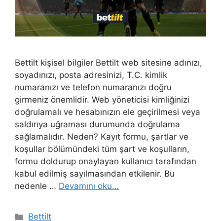
Bettilt kişisel bilgiler Bettilt web sitesine adınızı,
soyadınızı, posta adresinizi, T.C. kimlik
numaranızı ve telefon numaranızı doğru
girmeniz önemlidir. Web yöneticisi kimliğinizi
doğrulamalı ve hesabınızın ele geçirilmesi veya
saldırıya uğraması durumunda doğrulama
sağlamalıdır. Neden? Kayıt formu, şartlar ve
koşullar bölümündeki tüm şart ve koşulların,
formu doldurup onaylayan kullanıcı tarafından
kabul edilmiş sayılmasından etkilenir. Bu
nedenle …
Devamını oku…
Kategoriler
Bettilt