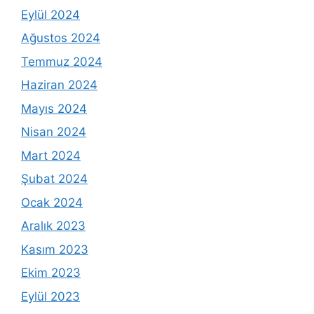
Eylül 2024
Ağustos 2024
Temmuz 2024
Haziran 2024
Mayıs 2024
Nisan 2024
Mart 2024
Şubat 2024
Ocak 2024
Aralık 2023
Kasım 2023
Ekim 2023
Eylül 2023