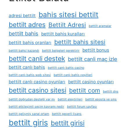
bahis sitesi bettilt
adresi bettilt
bettilt adres
Bettilt Adresi
bettilt aramalar
bettilt bahis
bettilt bahis kuralları
bettilt bahis sitesi
bettilt bahis oranları
bettilt bonus
bettilt bahsi kazandı
bettilt belgeleri gerektirir
bettilt canli destek
bettilt canli maç izle
bettilt canlı bahis
bettilt canlı bahis casino
bettilt canlı bahis web sitesi
bettilt canlı bahis çeşitleri
bettilt canlı casino oyunları
bettilt casino oyunları
bettilt casino sitesi
bettilt com
bettilt dns
bettilt doğrudan desteği var mı
bettilt eleştirileri
bettilt eposta ve sms
bettilt etkileşimli seçim kavramı nedir
bettilt forum sayfası
bettilt gelişmiş sanal ortam
bettilt geçerli lisans
bettilt giris
bettilt girisi