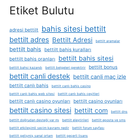
Etiket Bulutu
bahis sitesi bettilt
adresi bettilt
bettilt adres
Bettilt Adresi
bettilt aramalar
bettilt bahis
bettilt bahis kuralları
bettilt bahis sitesi
bettilt bahis oranları
bettilt bonus
bettilt bahsi kazandı
bettilt belgeleri gerektirir
bettilt canli destek
bettilt canli maç izle
bettilt canlı bahis
bettilt canlı bahis casino
bettilt canlı bahis web sitesi
bettilt canlı bahis çeşitleri
bettilt canlı casino oyunları
bettilt casino oyunları
bettilt casino sitesi
bettilt com
bettilt dns
bettilt doğrudan desteği var mı
bettilt eleştirileri
bettilt eposta ve sms
bettilt etkileşimli seçim kavramı nedir
bettilt forum sayfası
bettilt gelişmiş sanal ortam
bettilt geçerli lisans