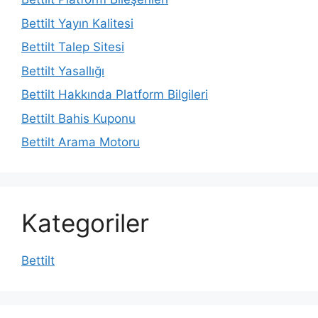
Bettilt Yayın Kalitesi
Bettilt Talep Sitesi
Bettilt Yasallığı
Bettilt Hakkında Platform Bilgileri
Bettilt Bahis Kuponu
Bettilt Arama Motoru
Kategoriler
Bettilt