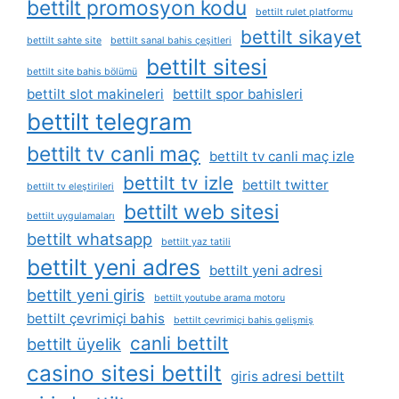
bettilt promosyon kodu
bettilt rulet platformu
bettilt sikayet
bettilt sahte site
bettilt sanal bahis çeşitleri
bettilt sitesi
bettilt site bahis bölümü
bettilt slot makineleri
bettilt spor bahisleri
bettilt telegram
bettilt tv canli maç
bettilt tv canli maç izle
bettilt tv izle
bettilt twitter
bettilt tv eleştirileri
bettilt web sitesi
bettilt uygulamaları
bettilt whatsapp
bettilt yaz tatili
bettilt yeni adres
bettilt yeni adresi
bettilt yeni giris
bettilt youtube arama motoru
bettilt çevrimiçi bahis
bettilt çevrimiçi bahis gelişmiş
canli bettilt
bettilt üyelik
casino sitesi bettilt
giris adresi bettilt