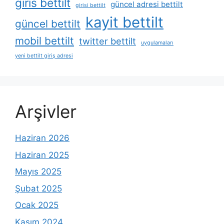
giris bettilt
güncel adresi bettilt
girisi bettilt
kayit bettilt
güncel bettilt
mobil bettilt
twitter bettilt
uygulamaları
yeni bettilt giriş adresi
Arşivler
Haziran 2026
Haziran 2025
Mayıs 2025
Şubat 2025
Ocak 2025
Kasım 2024