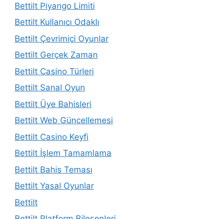
Bettilt Piyango Limiti
Bettilt Kullanıcı Odaklı
Bettilt Çevrimiçi Oyunlar
Bettilt Gerçek Zaman
Bettilt Casino Türleri
Bettilt Sanal Oyun
Bettilt Üye Bahisleri
Bettilt Web Güncellemesi
Bettilt Casino Keyfi
Bettilt İşlem Tamamlama
Bettilt Bahis Teması
Bettilt Yasal Oyunlar
Bettilt
Bettilt Platform Bileşenleri