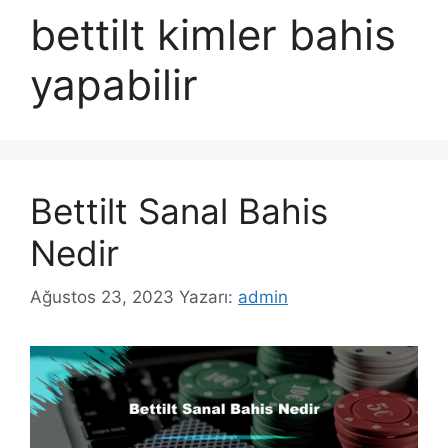
bettilt kimler bahis
yapabilir
Bettilt Sanal Bahis
Nedir
Ağustos 23, 2023
Yazarı:
admin