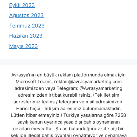
Eylül 2023
Ağustos 2023
Temmuz 2023
Haziran 2023
Mayıs 2023
Avrasya'nın en büyük reklam platformunda olmak için
Microsoft Teams:
reklam@avrasyamarketing.com
adresimizden veya Telegram: @Avrasyamarketing
adresimizden irtibat kurabilirsiniz. (Tek iletişim
adreslerimiz teams / telegram ve mail adresimizdir.
Harici hiçbir iletişim adresimiz bulunmamaktadır.
Lütfen itibar etmeyiniz.) Türkiye yasalarına göre 7258
sayılı kanun uyarınca yasa dışı bahis oynamanın
cezaları mevcuttur. Şu an bulunduğunuz site hiç bir
şekilde illegal bahis oyunları oynatmıyor ve oynamaya