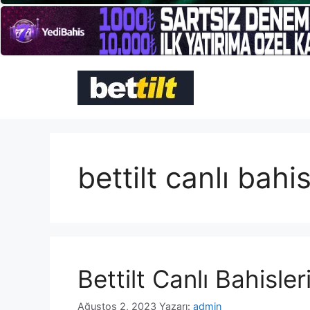
İçeriğe
atla
bettilt canlı bahis
Bettilt Canlı Bahisler
Ağustos 2, 2023
Yazarı:
admin