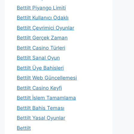
Bettilt Piyango Limiti
Bettilt Kullanıcı Odaklı
Bettilt Çevrimiçi Oyunlar
Bettilt Gerçek Zaman
Bettilt Casino Türleri
Bettilt Sanal Oyun
Bettilt Üye Bahisleri
Bettilt Web Güncellemesi
Bettilt Casino Keyfi
Bettilt İşlem Tamamlama
Bettilt Bahis Teması
Bettilt Yasal Oyunlar
Bettilt