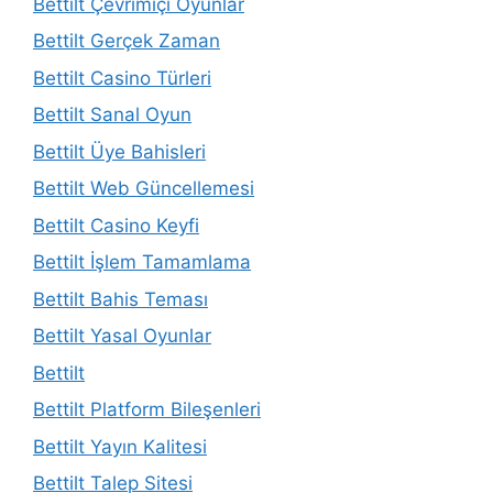
Bettilt Çevrimiçi Oyunlar
Bettilt Gerçek Zaman
Bettilt Casino Türleri
Bettilt Sanal Oyun
Bettilt Üye Bahisleri
Bettilt Web Güncellemesi
Bettilt Casino Keyfi
Bettilt İşlem Tamamlama
Bettilt Bahis Teması
Bettilt Yasal Oyunlar
Bettilt
Bettilt Platform Bileşenleri
Bettilt Yayın Kalitesi
Bettilt Talep Sitesi