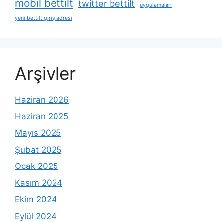
mobil bettilt
twitter bettilt
uygulamaları
yeni bettilt giriş adresi
Arşivler
Haziran 2026
Haziran 2025
Mayıs 2025
Şubat 2025
Ocak 2025
Kasım 2024
Ekim 2024
Eylül 2024