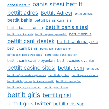
bahis sitesi bettilt
adresi bettilt
bettilt adres
Bettilt Adresi
bettilt aramalar
bettilt bahis
bettilt bahis kuralları
bettilt bahis sitesi
bettilt bahis oranları
bettilt bonus
bettilt bahsi kazandı
bettilt belgeleri gerektirir
bettilt canli destek
bettilt canli maç izle
bettilt canlı bahis
bettilt canlı bahis casino
bettilt canlı bahis web sitesi
bettilt canlı bahis çeşitleri
bettilt canlı casino oyunları
bettilt casino oyunları
bettilt casino sitesi
bettilt com
bettilt dns
bettilt doğrudan desteği var mı
bettilt eleştirileri
bettilt eposta ve sms
bettilt etkileşimli seçim kavramı nedir
bettilt forum sayfası
bettilt gelişmiş sanal ortam
bettilt geçerli lisans
bettilt giris
bettilt girisi
bettilt giris twitter
bettilt giris yap