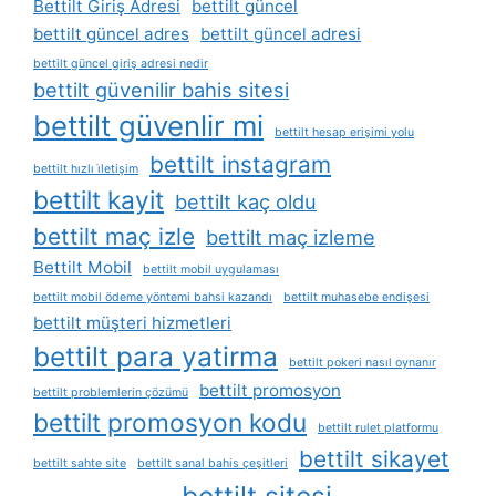
Bettilt Giriş Adresi
bettilt güncel
bettilt güncel adres
bettilt güncel adresi
bettilt güncel giriş adresi nedir
bettilt güvenilir bahis sitesi
bettilt güvenlir mi
bettilt hesap erişimi yolu
bettilt instagram
bettilt hızlı i̇letişim
bettilt kayit
bettilt kaç oldu
bettilt maç izle
bettilt maç izleme
Bettilt Mobil
bettilt mobil uygulaması
bettilt mobil ödeme yöntemi bahsi kazandı
bettilt muhasebe endişesi
bettilt müşteri hizmetleri
bettilt para yatirma
bettilt pokeri nasıl oynanır
bettilt promosyon
bettilt problemlerin çözümü
bettilt promosyon kodu
bettilt rulet platformu
bettilt sikayet
bettilt sahte site
bettilt sanal bahis çeşitleri