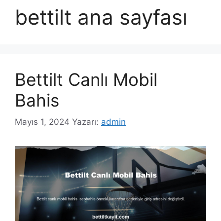
bettilt ana sayfası
Bettilt Canlı Mobil
Bahis
Mayıs 1, 2024
Yazarı:
admin