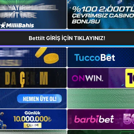
Bettilt GİRİŞ İÇİN TIKLAYINIZ!