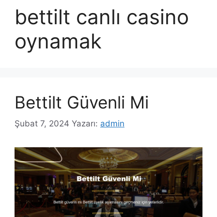
bettilt canlı casino
oynamak
Bettilt Güvenli Mi
Şubat 7, 2024
Yazarı:
admin