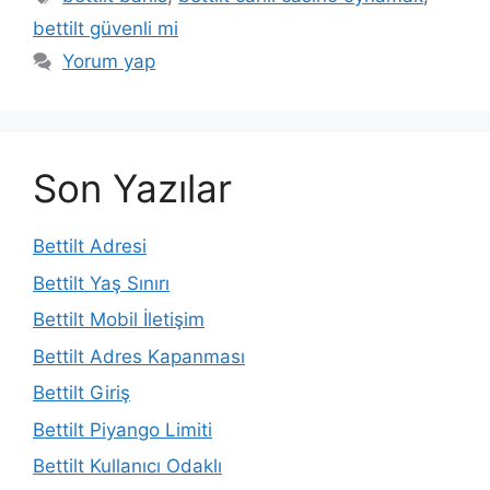
bettilt güvenli mi
Yorum yap
Son Yazılar
Bettilt Adresi
Bettilt Yaş Sınırı
Bettilt Mobil İletişim
Bettilt Adres Kapanması
Bettilt Giriş
Bettilt Piyango Limiti
Bettilt Kullanıcı Odaklı