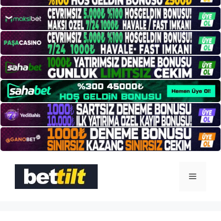
İçeriğe
atla
Menü