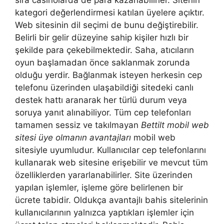
kategori değerlendirmesi katılan üyelere açıktır.
Web sitesinin dil seçimi de bunu değiştirebilir.
Belirli bir gelir düzeyine sahip kişiler hızlı bir
şekilde para çekebilmektedir. Saha, atıcıların
oyun başlamadan önce saklanmak zorunda
olduğu yerdir. Bağlanmak isteyen herkesin cep
telefonu üzerinden ulaşabildiği sitedeki canlı
destek hattı aranarak her türlü durum veya
soruya yanıt alınabiliyor. Tüm cep telefonları
tamamen sessiz ve takılmayan
Bettilt mobil web
sitesi üye olmanın avantajları
mobil web
sitesiyle uyumludur. Kullanıcılar cep telefonlarını
kullanarak web sitesine erişebilir ve mevcut tüm
özelliklerden yararlanabilirler. Site üzerinden
yapılan işlemler, işleme göre belirlenen bir
ücrete tabidir. Oldukça avantajlı bahis sitelerinin
kullanıcılarının yalnızca yaptıkları işlemler için