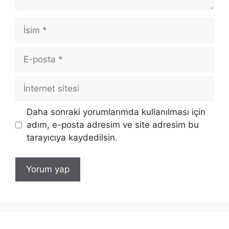
İsim
E-
posta
İnternet
sitesi
Daha sonraki yorumlarımda kullanılması için
adım, e-posta adresim ve site adresim bu
tarayıcıya kaydedilsin.