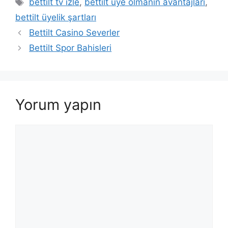
Etiketler
bettilt tv izle
,
bettilt üye olmanın avantajları
,
bettilt üyelik şartları
Bettilt Casino Severler
Bettilt Spor Bahisleri
Yorum yapın
Yorum