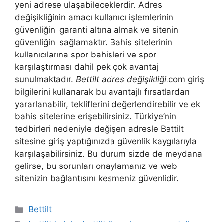
yeni adrese ulaşabileceklerdir. Adres
değişikliğinin amacı kullanıcı işlemlerinin
güvenliğini garanti altına almak ve sitenin
güvenliğini sağlamaktır. Bahis sitelerinin
kullanıcılarına spor bahisleri ve spor
karşılaştırması dahil pek çok avantaj
sunulmaktadır.
Bettilt adres değişikliği
.com giriş
bilgilerini kullanarak bu avantajlı fırsatlardan
yararlanabilir, tekliflerini değerlendirebilir ve ek
bahis sitelerine erişebilirsiniz. Türkiye’nin
tedbirleri nedeniyle değişen adresle Bettilt
sitesine giriş yaptığınızda güvenlik kaygılarıyla
karşılaşabilirsiniz. Bu durum sizde de meydana
gelirse, bu sorunları onaylamanız ve web
sitenizin bağlantısını kesmeniz güvenlidir.
Kategoriler
Bettilt