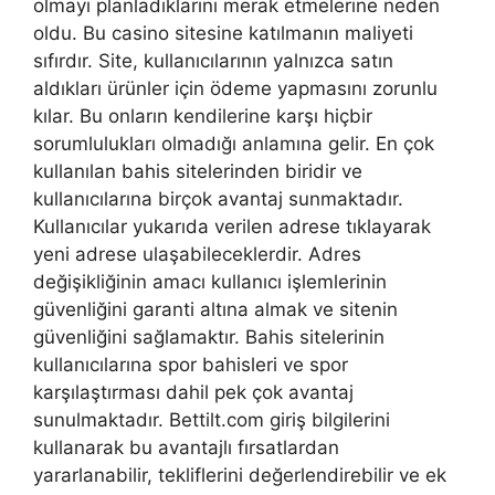
olmayı planladıklarını merak etmelerine neden
oldu. Bu casino sitesine katılmanın maliyeti
sıfırdır. Site, kullanıcılarının yalnızca satın
aldıkları ürünler için ödeme yapmasını zorunlu
kılar. Bu onların kendilerine karşı hiçbir
sorumlulukları olmadığı anlamına gelir. En çok
kullanılan bahis sitelerinden biridir ve
kullanıcılarına birçok avantaj sunmaktadır.
Kullanıcılar yukarıda verilen adrese tıklayarak
yeni adrese ulaşabileceklerdir. Adres
değişikliğinin amacı kullanıcı işlemlerinin
güvenliğini garanti altına almak ve sitenin
güvenliğini sağlamaktır. Bahis sitelerinin
kullanıcılarına spor bahisleri ve spor
karşılaştırması dahil pek çok avantaj
sunulmaktadır. Bettilt.com giriş bilgilerini
kullanarak bu avantajlı fırsatlardan
yararlanabilir, tekliflerini değerlendirebilir ve ek