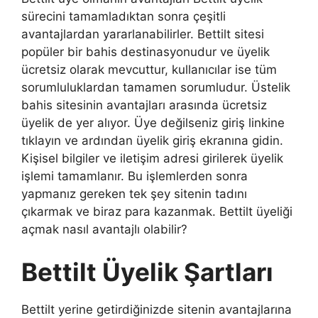
sürecini tamamladıktan sonra çeşitli
avantajlardan yararlanabilirler. Bettilt sitesi
popüler bir bahis destinasyonudur ve üyelik
ücretsiz olarak mevcuttur, kullanıcılar ise tüm
sorumluluklardan tamamen sorumludur. Üstelik
bahis sitesinin avantajları arasında ücretsiz
üyelik de yer alıyor. Üye değilseniz giriş linkine
tıklayın ve ardından üyelik giriş ekranına gidin.
Kişisel bilgiler ve iletişim adresi girilerek üyelik
işlemi tamamlanır. Bu işlemlerden sonra
yapmanız gereken tek şey sitenin tadını
çıkarmak ve biraz para kazanmak. Bettilt üyeliği
açmak nasıl avantajlı olabilir?
Bettilt Üyelik Şartları
Bettilt yerine getirdiğinizde sitenin avantajlarına