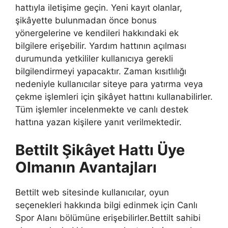
hattıyla iletişime geçin. Yeni kayıt olanlar,
şikâyette bulunmadan önce bonus
yönergelerine ve kendileri hakkındaki ek
bilgilere erişebilir. Yardım hattının açılması
durumunda yetkililer kullanıcıya gerekli
bilgilendirmeyi yapacaktır. Zaman kısıtlılığı
nedeniyle kullanıcılar siteye para yatırma veya
çekme işlemleri için şikâyet hattını kullanabilirler.
Tüm işlemler incelenmekte ve canlı destek
hattına yazan kişilere yanıt verilmektedir.
Bettilt Şikâyet Hattı Üye
Olmanın Avantajları
Bettilt web sitesinde kullanıcılar, oyun
seçenekleri hakkında bilgi edinmek için Canlı
Spor Alanı bölümüne erişebilirler.Bettilt sahibi