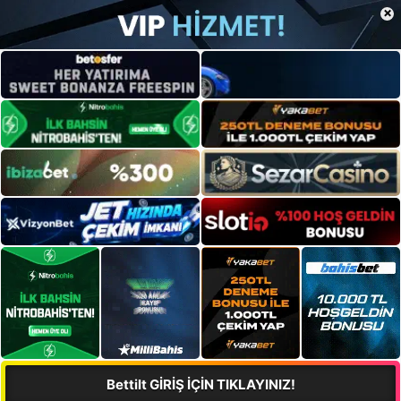
×
Bettilt GİRİŞ İÇİN TIKLAYINIZ!