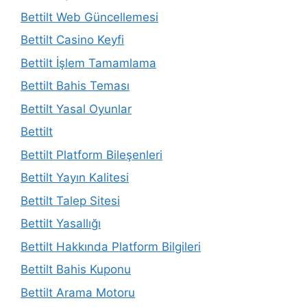
Bettilt Web Güncellemesi
Bettilt Casino Keyfi
Bettilt İşlem Tamamlama
Bettilt Bahis Teması
Bettilt Yasal Oyunlar
Bettilt
Bettilt Platform Bileşenleri
Bettilt Yayın Kalitesi
Bettilt Talep Sitesi
Bettilt Yasallığı
Bettilt Hakkında Platform Bilgileri
Bettilt Bahis Kuponu
Bettilt Arama Motoru