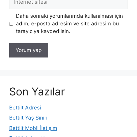
sitesi
Daha sonraki yorumlarımda kullanılması için
adım, e-posta adresim ve site adresim bu
tarayıcıya kaydedilsin.
Son Yazılar
Bettilt Adresi
Bettilt Yaş Sınırı
Bettilt Mobil İletişim