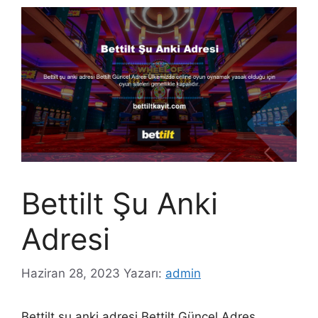
Bettilt Şu Anki
Adresi
Haziran 28, 2023
Yazarı:
admin
Bettilt şu anki adresi Bettilt Güncel Adres