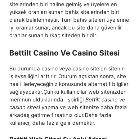
sitelerinden biri haline gelmiş ve üyelere en
yüksek oranları sunan bahis sitelerinden biri
olarak belirlenmiştir. Tüm bahis siteleri üyelerine
iyi oranlar sunar, ancak bu site daha güvenilir
oranlar sunan birkaç siteden biridir.
Bettilt Casino Ve Casino Sitesi
Bu durumda casino veya casino siteleri sitenin
işlevselliğini arttırır. Oturum açtıktan sonra, site
nasıl ilerleyeceğiniz konusunda alternatif bilgiler
sağlayacaktır.Çünkü kullanıcılar web sitenizden
memnun olduklarında, işbirliği
Bettilt casino ve
casino sitesi
yapma ve web sitenize daha fazla
arkadaş getirme fırsatınız olur.Daha fazla
kullanıcı, daha fazla gelir demektir.