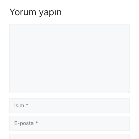
Yorum yapın
Yorum
İsim
E-
posta
İnternet