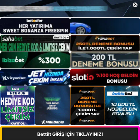
×
Bettilt GİRİŞ İÇİN TIKLAYINIZ!