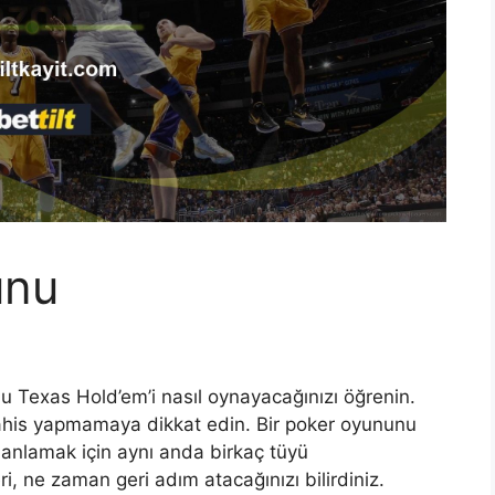
unu
unu Texas Hold’em’i nasıl oynayacağınızı öğrenin.
his yapmamaya dikkat edin. Bir poker oyununu
ı anlamak için aynı anda birkaç tüyü
i, ne zaman geri adım atacağınızı bilirdiniz.