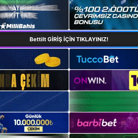
Bettilt GİRİŞ İÇİN TIKLAYINIZ!