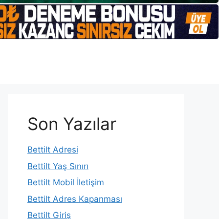
Son Yazılar
Bettilt Adresi
Bettilt Yaş Sınırı
Bettilt Mobil İletişim
Bettilt Adres Kapanması
Bettilt Giriş