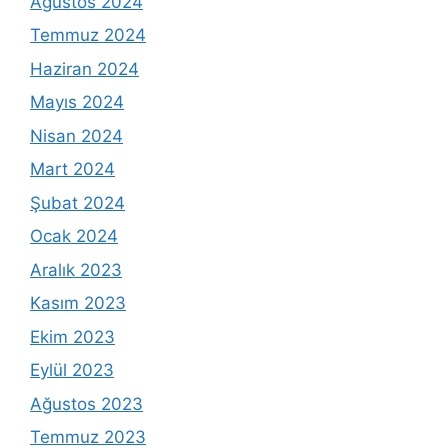
Ağustos 2024
Temmuz 2024
Haziran 2024
Mayıs 2024
Nisan 2024
Mart 2024
Şubat 2024
Ocak 2024
Aralık 2023
Kasım 2023
Ekim 2023
Eylül 2023
Ağustos 2023
Temmuz 2023