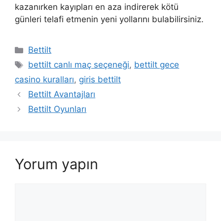
kazanırken kayıpları en aza indirerek kötü
günleri telafi etmenin yeni yollarını bulabilirsiniz.
Kategoriler
Bettilt
Etiketler
bettilt canlı maç seçeneği
,
bettilt gece
casino kuralları
,
giris bettilt
Bettilt Avantajları
Bettilt Oyunları
Yorum yapın
Yorum