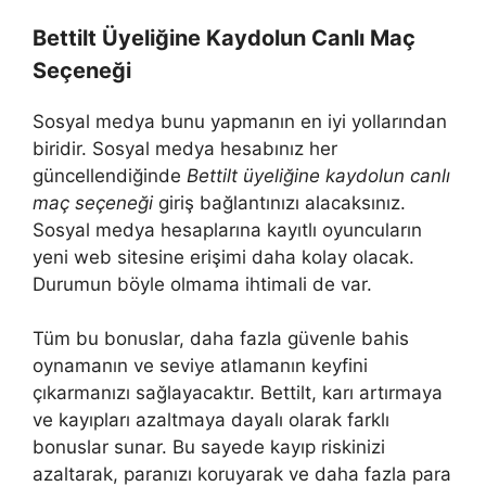
Bettilt Üyeliğine Kaydolun Canlı Maç
Seçeneği
Sosyal medya bunu yapmanın en iyi yollarından
biridir. Sosyal medya hesabınız her
güncellendiğinde
Bettilt üyeliğine kaydolun canlı
maç seçeneği
giriş bağlantınızı alacaksınız.
Sosyal medya hesaplarına kayıtlı oyuncuların
yeni web sitesine erişimi daha kolay olacak.
Durumun böyle olmama ihtimali de var.
Tüm bu bonuslar, daha fazla güvenle bahis
oynamanın ve seviye atlamanın keyfini
çıkarmanızı sağlayacaktır. Bettilt, karı artırmaya
ve kayıpları azaltmaya dayalı olarak farklı
bonuslar sunar. Bu sayede kayıp riskinizi
azaltarak, paranızı koruyarak ve daha fazla para