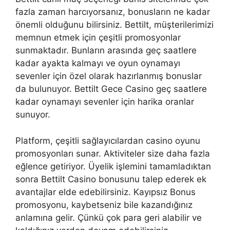
fazla zaman harcıyorsanız, bonusların ne kadar
önemli olduğunu bilirsiniz. Bettilt, müşterilerimizi
memnun etmek için çeşitli promosyonlar
sunmaktadır. Bunların arasında geç saatlere
kadar ayakta kalmayı ve oyun oynamayı
sevenler için özel olarak hazırlanmış bonuslar
da bulunuyor. Bettilt Gece Casino geç saatlere
kadar oynamayı sevenler için harika oranlar
sunuyor.
Platform, çeşitli sağlayıcılardan casino oyunu
promosyonları sunar. Aktiviteler size daha fazla
eğlence getiriyor. Üyelik işlemini tamamladıktan
sonra Bettilt Casino bonusunu talep ederek ek
avantajlar elde edebilirsiniz. Kayıpsız Bonus
promosyonu, kaybetseniz bile kazandığınız
anlamına gelir. Çünkü çok para geri alabilir ve