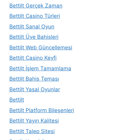
Bettilt Gerçek Zaman
Bettilt Casino Türleri
Bettilt Sanal Oyun
Bettilt Üye Bahisleri
Bettilt Web Güncellemesi
Bettilt Casino Keyfi
Bettilt İşlem Tamamlama
Bettilt Bahis Teması
Bettilt Yasal Oyunlar
Bettilt
Bettilt Platform Bileşenleri
Bettilt Yayın Kalitesi
Bettilt Talep Sitesi