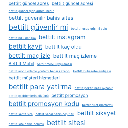
bettilt güncel adres
bettilt güncel adresi
bettilt güncel giriş adresi nedir
bettilt güvenilir bahis sitesi
bettilt güvenlir mi
bettilt hesap erişimi yolu
bettilt instagram
bettilt hızlı i̇letişim
bettilt kayit
bettilt kaç oldu
bettilt maç izle
bettilt maç izleme
Bettilt Mobil
bettilt mobil uygulaması
bettilt mobil ödeme yöntemi bahsi kazandı
bettilt muhasebe endişesi
bettilt müşteri hizmetleri
bettilt para yatirma
bettilt pokeri nasıl oynanır
bettilt promosyon
bettilt problemlerin çözümü
bettilt promosyon kodu
bettilt rulet platformu
bettilt sikayet
bettilt sahte site
bettilt sanal bahis çeşitleri
bettilt sitesi
bettilt site bahis bölümü