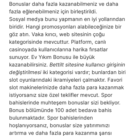
Bonuslar daha fazla kazanabilmeniz ve daha
fazla eğlenebilmeniz için birleştirildi.
Sosyal medya bunu yapmanın en iyi yollarından
biridir. Hangi promosyonları alabileceğinize bir
göz atın. Vaka kırıcı, web sitesinin çoğu
kategorisinde mevcuttur. Platform, canlı
casinoyada kullanıcılarına harika fırsatlar
sunuyor. Ev Yıkım Bonusu ile büyük
kazanabilirsiniz.
Bettilt sitesine kullanıcı girişinin
değiştirilmesi
iki kategorisi vardır; bunlardan biri
slot oyunlarındaki ikramiyeleri çalmaktır. Favori
slot makinelerinizde daha fazla para kazanmak
istiyorsanız size özel teklifler mevcut. Spor
bahislerinde muhteşem bonuslar sizi bekliyor.
Bonus bölümünde 100 adet bedava bahis
bulunmaktadır. Spor bahislerinden
hoşlanıyorsanız, bonuslar size yatırımınızı
artırma ve daha fazla para kazanma şansı