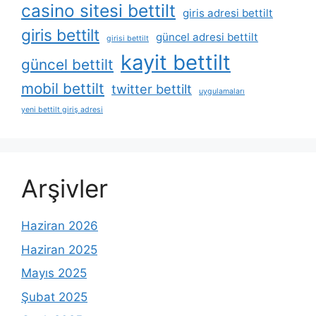
casino sitesi bettilt
giris adresi bettilt
giris bettilt
güncel adresi bettilt
girisi bettilt
kayit bettilt
güncel bettilt
mobil bettilt
twitter bettilt
uygulamaları
yeni bettilt giriş adresi
Arşivler
Haziran 2026
Haziran 2025
Mayıs 2025
Şubat 2025