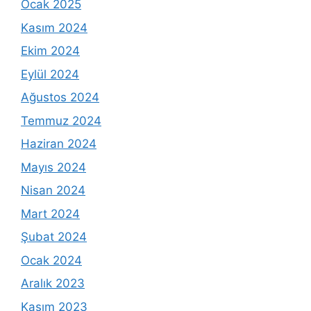
Ocak 2025
Kasım 2024
Ekim 2024
Eylül 2024
Ağustos 2024
Temmuz 2024
Haziran 2024
Mayıs 2024
Nisan 2024
Mart 2024
Şubat 2024
Ocak 2024
Aralık 2023
Kasım 2023