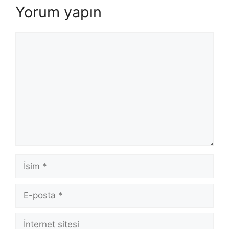
Yorum yapın
Yorum
İsim
E-
posta
İnternet