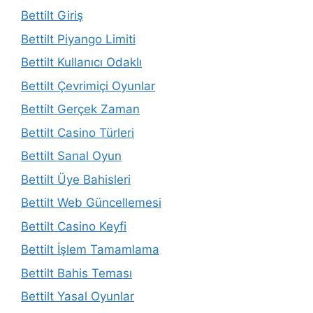
Bettilt Giriş
Bettilt Piyango Limiti
Bettilt Kullanıcı Odaklı
Bettilt Çevrimiçi Oyunlar
Bettilt Gerçek Zaman
Bettilt Casino Türleri
Bettilt Sanal Oyun
Bettilt Üye Bahisleri
Bettilt Web Güncellemesi
Bettilt Casino Keyfi
Bettilt İşlem Tamamlama
Bettilt Bahis Teması
Bettilt Yasal Oyunlar