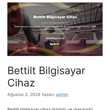
Bettilt Bilgisayar
Cihaz
Ağustos 3, 2024
Yazarı:
admin
Bettilt bilgisayar cihaz dizüstü ve masaüstü