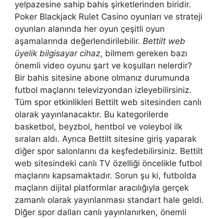
yelpazesine sahip bahis şirketlerinden biridir.
Poker Blackjack Rulet Casino oyunları ve strateji
oyunları alanında her oyun çeşitli oyun
aşamalarında değerlendirilebilir.
Bettilt web
üyelik bilgisayar cihaz
, bilmem gereken bazı
önemli video oyunu şart ve koşulları nelerdir?
Bir bahis sitesine abone olmanız durumunda
futbol maçlarını televizyondan izleyebilirsiniz.
Tüm spor etkinlikleri Bettilt web sitesinden canlı
olarak yayınlanacaktır. Bu kategorilerde
basketbol, ​​beyzbol, hentbol ve voleybol ilk
sıraları aldı. Ayrıca Bettilt sitesine giriş yaparak
diğer spor salonlarını da keşfedebilirsiniz. Bettilt
web sitesindeki canlı TV özelliği öncelikle futbol
maçlarını kapsamaktadır. Sorun şu ki, futbolda
maçların dijital platformlar aracılığıyla gerçek
zamanlı olarak yayınlanması standart hale geldi.
Diğer spor dalları canlı yayınlanırken, önemli