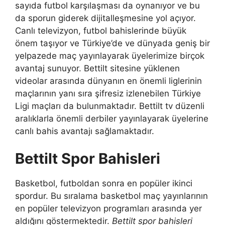
sayıda futbol karşılaşması da oynanıyor ve bu
da sporun giderek dijitalleşmesine yol açıyor.
Canlı televizyon, futbol bahislerinde büyük
önem taşıyor ve Türkiye’de ve dünyada geniş bir
yelpazede maç yayınlayarak üyelerimize birçok
avantaj sunuyor. Bettilt sitesine yüklenen
videolar arasında dünyanın en önemli liglerinin
maçlarının yanı sıra şifresiz izlenebilen Türkiye
Ligi maçları da bulunmaktadır. Bettilt tv düzenli
aralıklarla önemli derbiler yayınlayarak üyelerine
canlı bahis avantajı sağlamaktadır.
Bettilt Spor Bahisleri
Basketbol, ​​futboldan sonra en popüler ikinci
spordur. Bu sıralama basketbol maç yayınlarının
en popüler televizyon programları arasında yer
aldığını göstermektedir.
Bettilt spor bahisleri