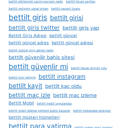
bettilt etkileşimli seçim kavramı nedir
bettilt forum sayfası
bettilt gelişmiş sanal ortam
bettilt geçerli lisans
bettilt giris
bettilt girisi
bettilt giris twitter
bettilt giris yap
Bettilt Giriş Adresi
bettilt güncel
bettilt güncel adres
bettilt güncel adresi
bettilt güncel giriş adresi nedir
bettilt güvenilir bahis sitesi
bettilt güvenlir mi
bettilt hesap erişimi yolu
bettilt instagram
bettilt hızlı i̇letişim
bettilt kayit
bettilt kaç oldu
bettilt maç izle
bettilt maç izleme
Bettilt Mobil
bettilt mobil uygulaması
bettilt mobil ödeme yöntemi bahsi kazandı
bettilt muhasebe endişesi
bettilt müşteri hizmetleri
bettilt para yatirma
bettilt pokeri nasıl oynanır