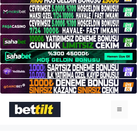
İçeriğe
atla
Menü