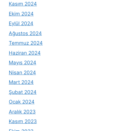
Kasım 2024
Ekim 2024
Eylül 2024
Ağustos 2024
Temmuz 2024
Haziran 2024
Mayıs 2024
Nisan 2024
Mart 2024
Şubat 2024
Ocak 2024
Aralık 2023
Kasım 2023