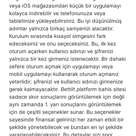
veya iOS mağazasından küçük bir uygulamayı
kolayca indirebilir ve telefonunuza veya
tabletinize yükleyebilirsiniz. Bu iyi düşünülmüş
adımlar yalnızca birkaç saniyenizi alacaktır.
Kurulum sırasında kısayol simgesini fark
edeceksiniz ve onu seçeceksiniz. Bu, ilk kez
oturum açarken kullanıcı adınızı ve şifrenizi
yalnızca bir kez girmeniz istenecektir. Bir dahaki
sefere oturum açmak için uygulamayı veya
mobil uygulamayı kullanarak oturum açmanız
yeterlidir; şifrenizi ve kullanıcı adınızı girmenize
gerek kalmayacaktır.
Bettilt platform
bahis sitesi
sadece skor sonuçlarını görüntülemek için değil
aynı zamanda 1. yarı sonuçlarını görüntülemek
için de çeşitli seçenekler sunar. Bu seçenekler
sayesinde finansal gelirinizi her zaman etkili bir
şekilde yönetebilecek ve bundan en iyi şekilde
yararlanabileceksiniz. Bu detaylar sizi spor