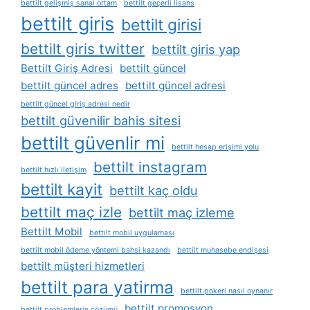
bettilt gelişmiş sanal ortam
bettilt geçerli lisans
bettilt giris
bettilt girisi
bettilt giris twitter
bettilt giris yap
Bettilt Giriş Adresi
bettilt güncel
bettilt güncel adres
bettilt güncel adresi
bettilt güncel giriş adresi nedir
bettilt güvenilir bahis sitesi
bettilt güvenlir mi
bettilt hesap erişimi yolu
bettilt instagram
bettilt hızlı i̇letişim
bettilt kayit
bettilt kaç oldu
bettilt maç izle
bettilt maç izleme
Bettilt Mobil
bettilt mobil uygulaması
bettilt mobil ödeme yöntemi bahsi kazandı
bettilt muhasebe endişesi
bettilt müşteri hizmetleri
bettilt para yatirma
bettilt pokeri nasıl oynanır
bettilt promosyon
bettilt problemlerin çözümü