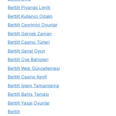
Bettilt Piyango Limiti
Bettilt Kullanıcı Odaklı
Bettilt Çevrimiçi Oyunlar
Bettilt Gerçek Zaman
Bettilt Casino Türleri
Bettilt Sanal Oyun
Bettilt Üye Bahisleri
Bettilt Web Güncellemesi
Bettilt Casino Keyfi
Bettilt İşlem Tamamlama
Bettilt Bahis Teması
Bettilt Yasal Oyunlar
Bettilt