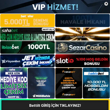
×
Bettilt GİRİŞ İÇİN TIKLAYINIZ!