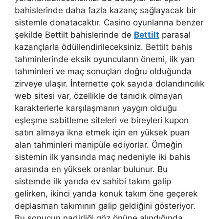
bahislerinde daha fazla kazanç sağlayacak bir
sistemle donatacaktır. Casino oyunlarına benzer
şekilde Bettilt bahislerinde de
Bettilt
parasal
kazançlarla ödüllendirileceksiniz. Bettilt bahis
tahminlerinde eksik oyuncuların önemi, ilk yarı
tahminleri ve maç sonuçları doğru olduğunda
zirveye ulaşır. İnternette çok sayıda dolandırıcılık
web sitesi var, özellikle de tanıdık olmayan
karakterlerle karşılaşmanın yaygın olduğu
eşleşme sabitleme siteleri ve bireyleri kupon
satın almaya ikna etmek için en yüksek puan
alan tahminleri manipüle ediyorlar. Örneğin
sistemin ilk yarısında maç nedeniyle iki bahis
arasında en yüksek oranlar bulunur. Bu
sistemde ilk yarıda ev sahibi takım galip
gelirken, ikinci yarıda konuk takım öne geçerek
deplasman takımının galip geldiğini gösteriyor.
Bu sonucun nadirliği göz önüne alındığında