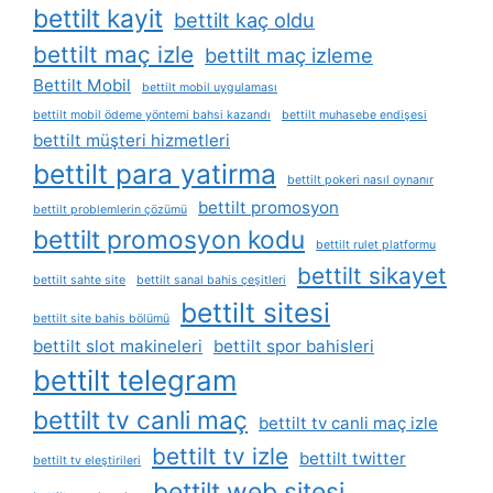
bettilt kayit
bettilt kaç oldu
bettilt maç izle
bettilt maç izleme
Bettilt Mobil
bettilt mobil uygulaması
bettilt mobil ödeme yöntemi bahsi kazandı
bettilt muhasebe endişesi
bettilt müşteri hizmetleri
bettilt para yatirma
bettilt pokeri nasıl oynanır
bettilt promosyon
bettilt problemlerin çözümü
bettilt promosyon kodu
bettilt rulet platformu
bettilt sikayet
bettilt sahte site
bettilt sanal bahis çeşitleri
bettilt sitesi
bettilt site bahis bölümü
bettilt slot makineleri
bettilt spor bahisleri
bettilt telegram
bettilt tv canli maç
bettilt tv canli maç izle
bettilt tv izle
bettilt twitter
bettilt tv eleştirileri
bettilt web sitesi