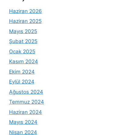
Haziran 2026
Haziran 2025
Mayıs 2025
Şubat 2025
Ocak 2025
Kasım 2024
Ekim 2024
Eylül 2024
Ağustos 2024
Temmuz 2024
Haziran 2024
Mayıs 2024
Nisan 2024