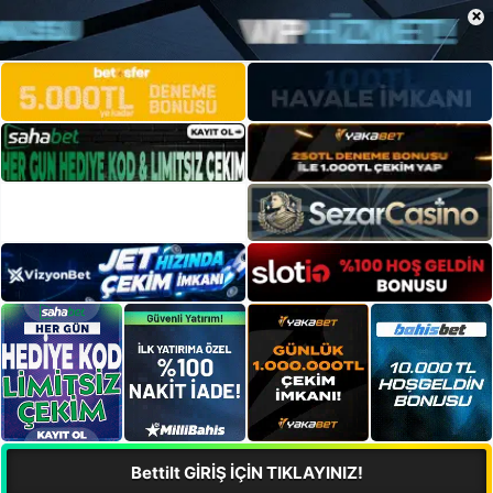
×
Bettilt GİRİŞ İÇİN TIKLAYINIZ!